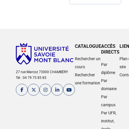
CATALOGUE
ACCÈS
LIE
DIRECTS
Rechercher un
Plan
Par
cours
site
27 rue Marcoz 73000 CHAMBÉRY
diplôme
Rechercher
Cont
Tél : 04 79 75 85 85
Par
une formation
domaine
Par
campus
Par UFR,
institut,
école