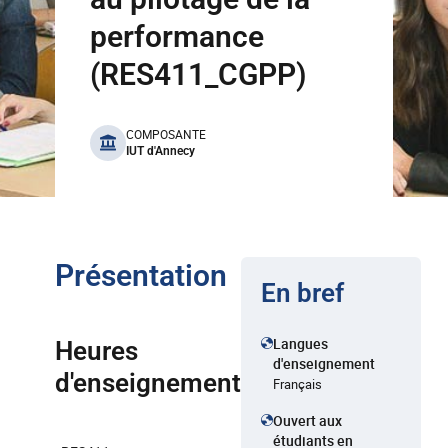
performance
(RES411_CGPP)
benefits
COMPOSANTE
IUT d'Annecy
Présentation
En bref
Langues
Heures
d'enseignement
d'enseignement
Français
Ouvert aux
étudiants en