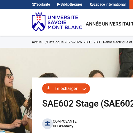
Scolarité
Bibliothèques
Espace international
ANNÉE UNIVERSITAI
Accueil
Catalogue 2025-2026
BUT
BUT Génie électrique et
Télécharger
SAE602 Stage (SAE60
benefits
COMPOSANTE
IUT d'Annecy